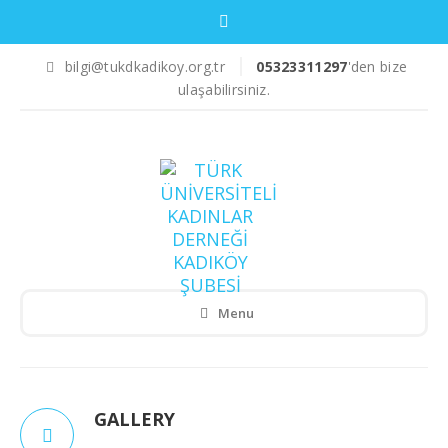
bilgi@tukdkadikoy.org.tr
05323311297
'den bize
ulaşabilirsiniz.
Menu
GALLERY