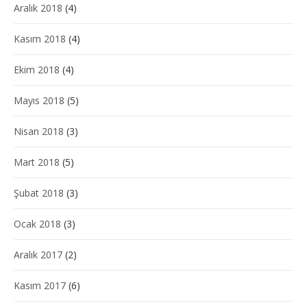
Aralık 2018
(4)
Kasım 2018
(4)
Ekim 2018
(4)
Mayıs 2018
(5)
Nisan 2018
(3)
Mart 2018
(5)
Şubat 2018
(3)
Ocak 2018
(3)
Aralık 2017
(2)
Kasım 2017
(6)