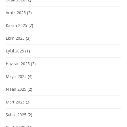
Aralık 2025
(2)
Kasım 2025
(7)
Ekim 2025
(3)
Eylül 2025
(1)
Haziran 2025
(2)
Mayıs 2025
(4)
Nisan 2025
(2)
Mart 2025
(3)
Şubat 2025
(2)