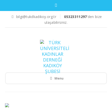
bilgi@tukdkadikoy.org.tr
05323311297
'den bize
ulaşabilirsiniz.
Menu