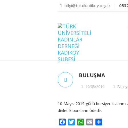
bilgi@tukdkadikoy.org.tr
053
BULUŞMA
10/05/2019
Faaliy
10 Mayıs 2019 günü bursiyer kızlarımız
dinledik bursların ödedik.
Facebook
Twitter
WhatsApp
Email
Share