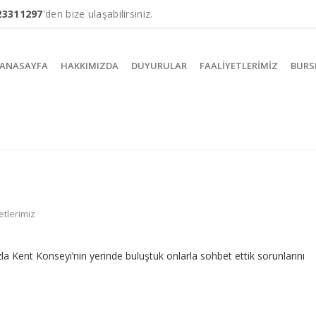
23311297
'den bize ulaşabilirsiniz.
ANASAYFA
HAKKIMIZDA
DUYURULAR
FAALIYETLERIMIZ
BURS
etlerimiz
la Kent Konseyi’nin yerinde buluştuk onlarla sohbet ettik sorunlarını