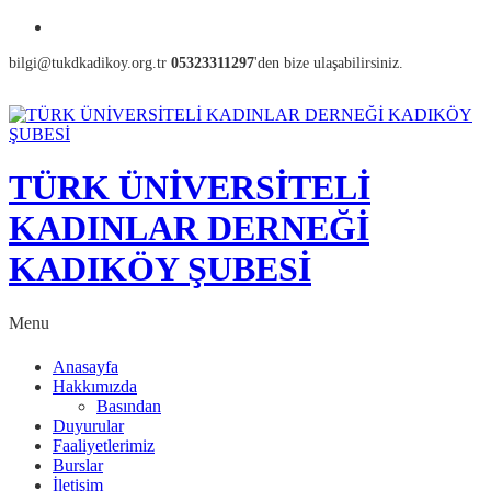
bilgi@tukdkadikoy.org.tr
05323311297
'den bize ulaşabilirsiniz.
TÜRK ÜNİVERSİTELİ
KADINLAR DERNEĞİ
KADIKÖY ŞUBESİ
Menu
Anasayfa
Hakkımızda
Basından
Duyurular
Faaliyetlerimiz
Burslar
İletişim