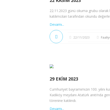
22 KASIM 2023
22.11.2023 günü okuma grubu olarak bi
katılımcıları tarafından okundu değerlen
Devamı...
22/11/2023
Faaliy
29 EKIM 2023
Cumhuriyet bayramımızın 100. yılını k
Kadıköy meydanı Atatürk anıtı’nda ge
törenine katılındı.
Devamı...