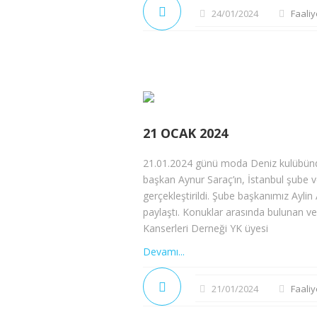
24/01/2024
Faaliy
21 OCAK 2024
21.01.2024 günü moda Deniz kulübünde 
başkan Aynur Saraç’ın, İstanbul şube ve 
gerçekleştirildi. Şube başkanımız Aylin
paylaştı. Konuklar arasında bulunan ve
Kanserleri Derneği YK üyesi
Devamı...
21/01/2024
Faaliy