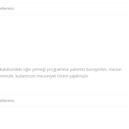
etlerimiz
 kulübündeki öğle yemeği programına şubemiz bursiyerleri, mezun
erimizle, kızlarımızın mezuniyet töreni yapılmıştır.
etlerimiz