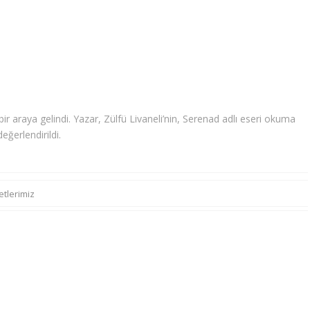
 araya gelindi. Yazar, Zülfü Livaneli’nin, Serenad adlı eseri okuma
eğerlendirildi.
etlerimiz