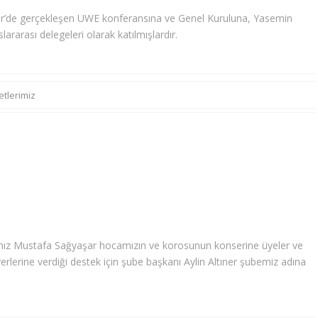
mir’de gerçekleşen UWE konferansına ve Genel Kuruluna, Yasemin
rarası delegeleri olarak katılmışlardır.
etlerimiz
mız Mustafa Sağyaşar hocamızın ve korosunun konserine üyeler ve
erlerine verdiği destek için şube başkanı Aylin Altıner şubemiz adına