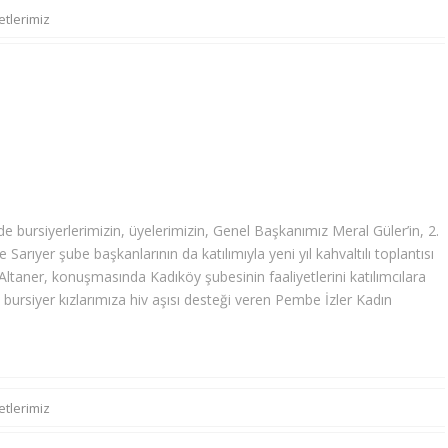
etlerimiz
bursiyerlerimizin, üyelerimizin, Genel Başkanımız Meral Güler’in, 2.
Sarıyer şube başkanlarının da katılımıyla yeni yıl kahvaltılı toplantısı
 Altaner, konuşmasında Kadıköy şubesinin faaliyetlerini katılımcılara
 bursiyer kızlarımıza hiv aşısı desteği veren Pembe İzler Kadın
etlerimiz