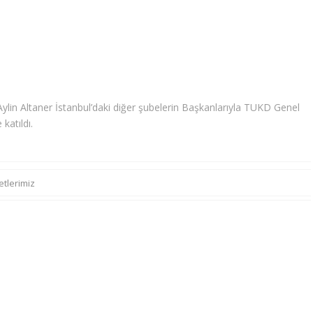
in Altaner İstanbul’daki diğer şubelerin Başkanlarıyla TUKD Genel
katıldı.
etlerimiz