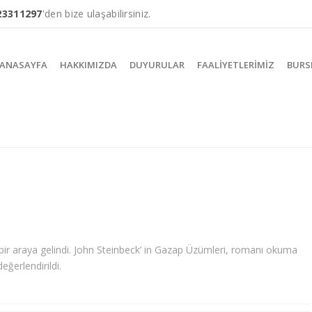
23311297
'den bize ulaşabilirsiniz.
ANASAYFA
HAKKIMIZDA
DUYURULAR
FAALIYETLERIMIZ
BURS
ir araya gelindi. John Steinbeck’ in Gazap Üzümleri, romanı okuma
eğerlendirildi.