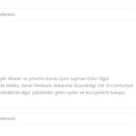
etlerimiz
lin Altaner ve yönetim kurulu üyesi sayman Güler Ülgür
r ile birlikte, Genel Merkez’in Ankara’da düzenlediği 100 Yıl Cumhuriyet
tkabir’de diğer şubelerden gelen üyeler ve bursiyerlerle buluştu.
etlerimiz