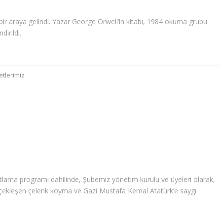
r araya gelindi. Yazar George Orwell’in kitabı, 1984 okuma grubu
dirildi.
etlerimiz
utlama programı dahilinde, Şubemiz yönetim kurulu ve üyeleri olarak,
rçekleşen çelenk koyma ve Gazi Mustafa Kemal Atatürk’e saygı