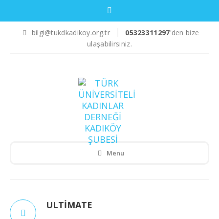
bilgi@tukdkadikoy.org.tr
05323311297
'den bize
ulaşabilirsiniz.
Menu
ULTIMATE