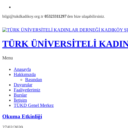
bilgi@tukdkadikoy.org.tr
05323311297
'den bize ulaşabilirsiniz.
TÜRK ÜNİVERSİTELİ KADI
Menu
Anasayfa
Hakkımızda
Basından
Duyurular
Faaliyetlerimiz
Burslar
İletişim
TÜKD Genel Merkez
Okuma Etkinliği
27/02/2020