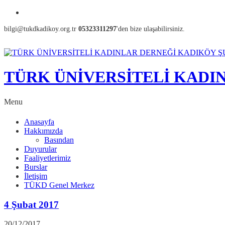
bilgi@tukdkadikoy.org.tr
05323311297
'den bize ulaşabilirsiniz.
TÜRK ÜNİVERSİTELİ KADI
Menu
Anasayfa
Hakkımızda
Basından
Duyurular
Faaliyetlerimiz
Burslar
İletişim
TÜKD Genel Merkez
4 Şubat 2017
20/12/2017