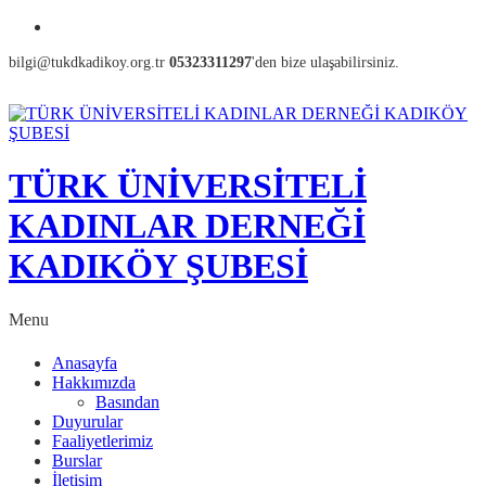
bilgi@tukdkadikoy.org.tr
05323311297
'den bize ulaşabilirsiniz.
TÜRK ÜNİVERSİTELİ
KADINLAR DERNEĞİ
KADIKÖY ŞUBESİ
Menu
Anasayfa
Hakkımızda
Basından
Duyurular
Faaliyetlerimiz
Burslar
İletişim