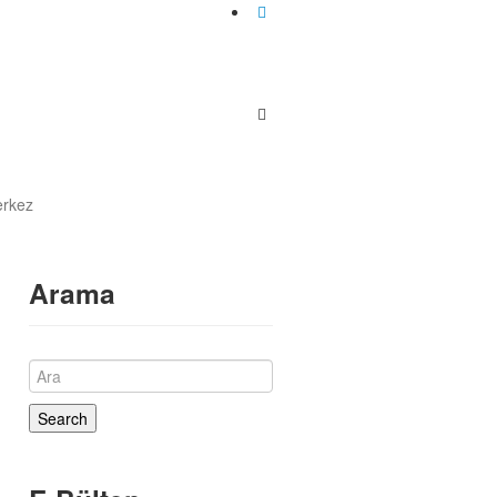
rkez
Arama
Search