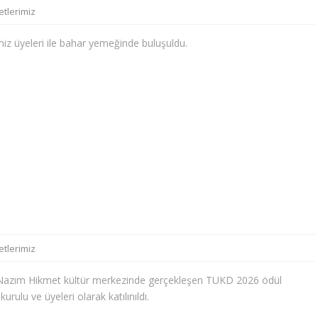
etlerimiz
z üyeleri ile bahar yemeğinde buluşuldu.
etlerimiz
 Nazım Hikmet kültür merkezinde gerçekleşen TUKD 2026 ödül
rulu ve üyeleri olarak katılınıldı.