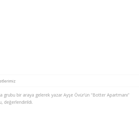
etlerimiz
grubu bir araya gelerek yazar Ayşe Övür’ün “Botter Apartmanı”
 değerlendirildi.