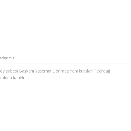
etlerimiz
köy şubesi Başkanı Yasemin Dönmez Yeni kurulan Tekirdağ
uluna katıldı.