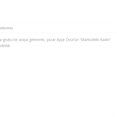
etlerimiz
grubu bir araya gelinerek, yazar Ayşe Övür’ün “Markizdeki Kadın”
irildi.