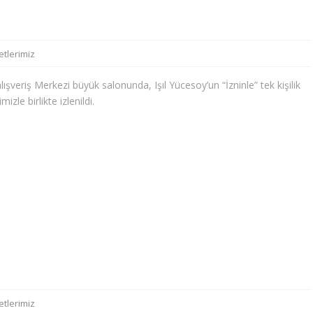
etlerimiz
şveriş Merkezi büyük salonunda, Işıl Yücesoy’un “İzninle” tek kişilik
izle birlikte izlenildi.
etlerimiz