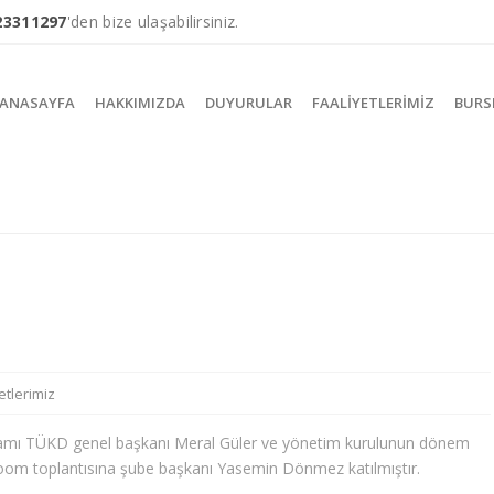
23311297
'den bize ulaşabilirsiniz.
ANASAYFA
HAKKIMIZDA
DUYURULAR
FAALIYETLERIMIZ
BURS
etlerimiz
amı TÜKD genel başkanı Meral Güler ve yönetim kurulunun dönem
Zoom toplantısına şube başkanı Yasemin Dönmez katılmıştır.