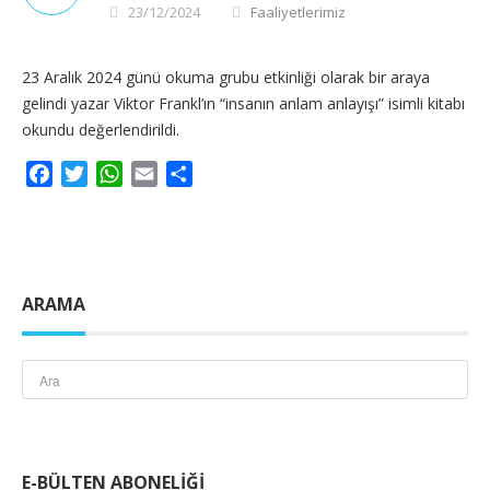
23/12/2024
Faaliyetlerimiz
23 Aralık 2024 günü okuma grubu etkinliği olarak bir araya
gelindi yazar Viktor Frankl’ın “insanın anlam anlayışı” isimli kitabı
okundu değerlendirildi.
Facebook
Twitter
WhatsApp
Email
Share
ARAMA
E-BÜLTEN ABONELIĞI