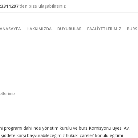
23311297
'den bize ulaşabilirsiniz.
ANASAYFA
HAKKIMIZDA
DUYURULAR
FAALIYETLERIMIZ
BURS
etlerimiz
imi programı dahilinde yönetim kurulu ve burs Komisyonu üyesi Av.
 şiddete karşı başvurabileceğimiz hukuki çareler’ konulu eğitimi