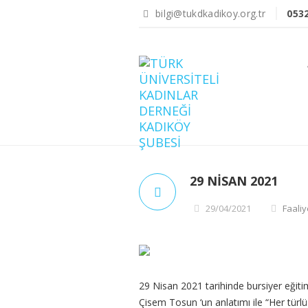
bilgi@tukdkadikoy.org.tr
053
29 NISAN 2021
29/04/2021
Faaliy
29 Nisan 2021 tarihinde bursiyer eğit
Çisem Tosun ‘un anlatımı ile “Her türlü