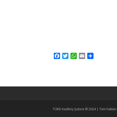
Facebook
Twitter
WhatsApp
Email
Share
TÜKD Kadıköy Şubesi © 2024 | Tüm hakları