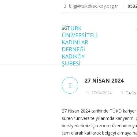
bilgi@tukdkadikoy.org.tr
053
27 NISAN 2024
27/04/2024
Faaliy
27 Nisan 2024 tarihinde TÜKD kariyer k
süren “üniversite yıllarımda kariyerimi
bursiyerlerimiz için zoom üzerinden yap
tam olarak katılarak belgeyi almaya ha