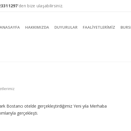
23311297
'den bize ulaşabilirsiniz.
ANASAYFA
HAKKIMIZDA
DUYURULAR
FAALIYETLERIMIZ
BURS
etlerimiz
k Bostancı otelde gerçekleştirdiğimiz Yeni yıla Merhaba
mlarıyla gerçekleşti.