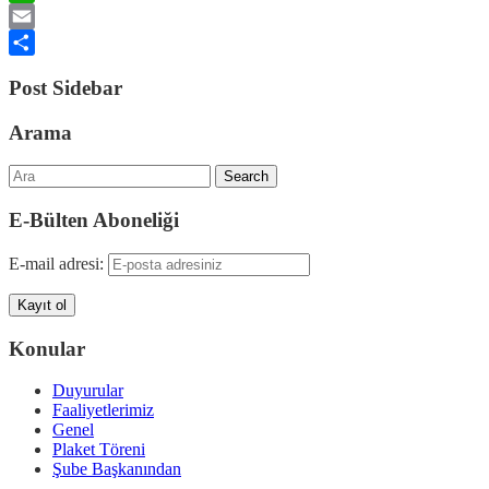
WhatsApp
Email
Share
Post Sidebar
Arama
Search
E-Bülten Aboneliği
E-mail adresi:
Konular
Duyurular
Faaliyetlerimiz
Genel
Plaket Töreni
Şube Başkanından