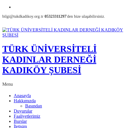
bilgi@tukdkadikoy.org.tr
05323311297
'den bize ulaşabilirsiniz.
TÜRK ÜNİVERSİTELİ
KADINLAR DERNEĞİ
KADIKÖY ŞUBESİ
Menu
Anasayfa
Hakkımızda
Basından
Duyurular
Faaliyetlerimiz
Burslar
İletişim